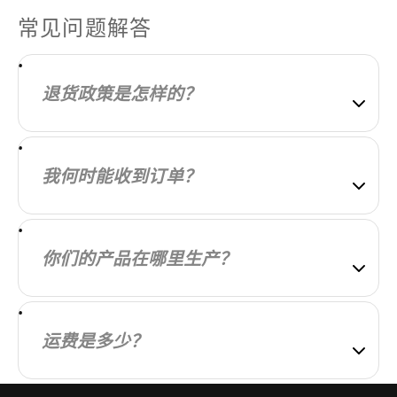
常见问题解答
退货政策是怎样的？
我们的目标是让每位顾客都对所购商品完全满意。如
果未能实现，请告知我们，我们将尽力与您协商解
我何时能收到订单？
决。
我们会尽快处理您的订单。订单发货后，您将收到一
封包含更多信息的电子邮件。配送时间因您所在的地
你们的产品在哪里生产？
区而异。
我们的产品在本地和全球范围内制造。我们精心挑选
制造合作伙伴，以确保我们的产品质量高且物有所
运费是多少？
值。
运费根据您的所在地和订单中的商品计算。您在购买