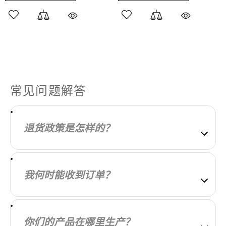
常见问题解答
退货政策是怎样的？
我们的目标是让每位顾客都对所购商品完全满意。如
果未能实现，请告知我们，我们将尽力与您协商解
我何时能收到订单？
决。
我们会尽快处理您的订单。订单发货后，您将收到一
封包含更多信息的电子邮件。配送时间因您所在的地
你们的产品在哪里生产？