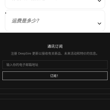
区而异。
我们的产品在本地和全球范围内制造。我们精心挑选
制造合作伙伴，以确保我们的产品质量高且物有所
运费是多少？
值。
运费根据您的所在地和订单中的商品计算。您在购买
前始终会知道运费。
通讯订阅
注册 DeepSire 更新以接收有关新品、未来活动和特价的信息。