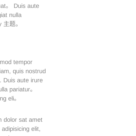
uat。 Duis aute
iat nulla
fy 主题。
usmod tempor
iam, quis nostrud
 Duis aute irure
nulla pariatur。
ing eli。
 dolor sat amet
adipisicing elit,