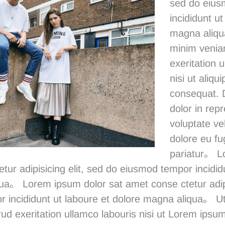
sed do eius
incididunt ut
magna aliq
minim venia
exeritation 
nisi ut aliq
consequat. D
dolor in repr
voluptate vel
dolore eu fug
pariatur。 L
tur adipisicing elit, sed do eiusmod tempor incidid
ua。 Lorem ipsum dolor sat amet conse ctetur adipis
 incididunt ut laboure et dolore magna aliqua。 U
ud exeritation ullamco labouris nisi ut Lorem ipsu