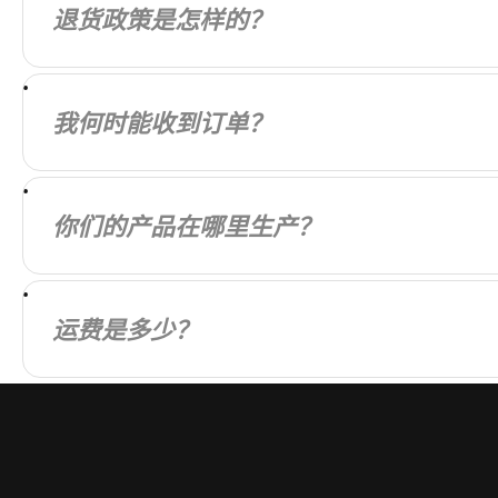
退货政策是怎样的？
我们的目标是让每位顾客都对所购商品完全满意。
我何时能收到订单？
我们会尽快处理您的订单。订单发货后，您将收到
你们的产品在哪里生产？
我们的产品在本地和全球范围内制造。我们精心挑
运费是多少？
运费根据您的所在地和订单中的商品计算。您在购