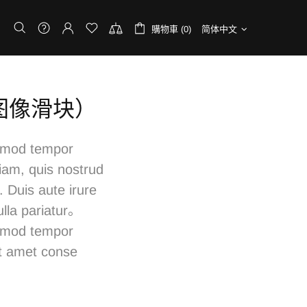
購物車 (0)
简体中文
（图像滑块）
usmod tempor
iam, quis nostrud
 Duis aute irure
nulla pariatur。
usmod tempor
at amet conse