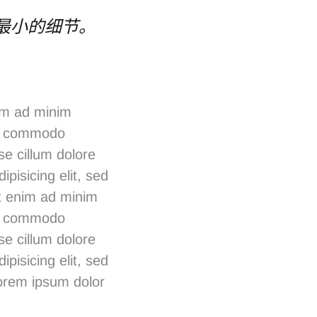
最小的细节。
im ad minim
 ea commodo
se cillum dolore
pisicing elit, sed
t enim ad minim
 ea commodo
se cillum dolore
pisicing elit, sed
orem ipsum dolor