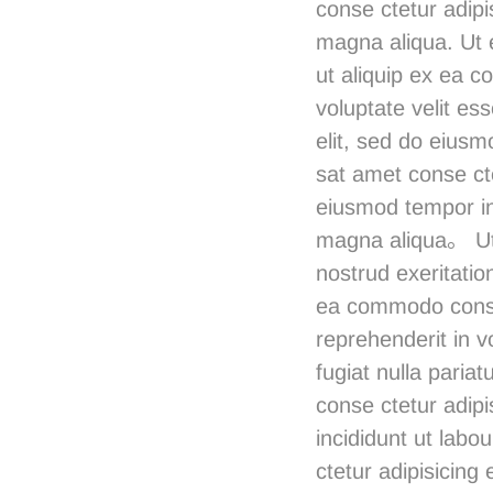
conse ctetur adipi
magna aliqua. Ut e
ut aliquip ex ea c
voluptate velit ess
elit, sed do eiusm
sat amet conse cte
eiusmod tempor in
magna aliqua。 Ut
nostrud exeritation
ea commodo conseq
reprehenderit in v
fugiat nulla pari
conse ctetur adipi
incididunt ut lab
ctetur adipisicing