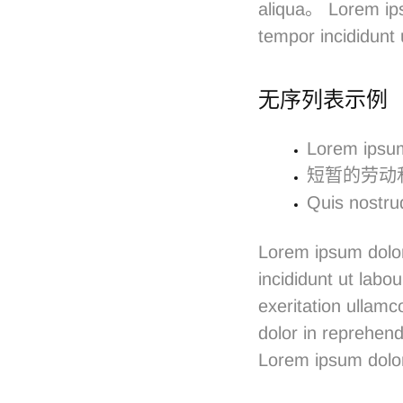
aliqua。
Lorem ips
tempor incididunt
无序列表示例
Lorem ipsum
短暂的劳动
Quis nostru
Lorem ipsum dolor
incididunt ut lab
exeritation ullamc
dolor in reprehende
Lorem ipsum dolor