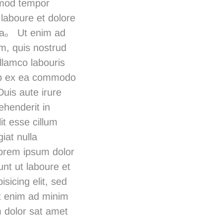
mod tempor
 laboure et dolore
ua。 Ut enim ad
m, quis nostrud
ullamco labouris
uip ex ea commodo
uis aute irure
ehenderit in
it esse cillum
iat nulla
orem ipsum dolor
unt ut laboure et
icing elit, sed
t enim ad minim
m dolor sat amet