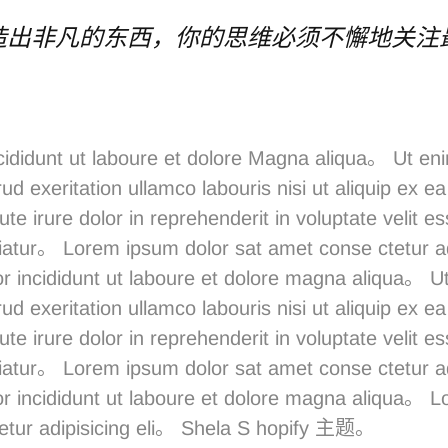
造出非凡的东西，你的思维必须不懈地关注
ididunt ut laboure et dolore Magna aliqua。 Ut en
ud exeritation ullamco labouris nisi ut aliquip ex
te irure dolor in reprehenderit in voluptate velit es
riatur。 Lorem ipsum dolor sat amet conse ctetur adi
 incididunt ut laboure et dolore magna aliqua。 U
ud exeritation ullamco labouris nisi ut aliquip ex
te irure dolor in reprehenderit in voluptate velit es
riatur。 Lorem ipsum dolor sat amet conse ctetur adi
 incididunt ut laboure et dolore magna aliqua。 L
etur adipisicing eli。
Shela
S
hopify 主题。