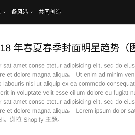
皿
避风港
共同创造
018 年春夏春季封面明星趋势
 sat amet conse ctetur adipisicing elit, sed do ei
oure et dolore magna aliqua。 Ut enim ad minim ven
o labouris nisi ut aliquip ex ea commodo consequat.
rit in voluptate velit esse cillum dolore eu fugiat 
 sat amet conse ctetur adipisicing elit, sed do ei
oure et dolore magna aliqua。 Lorem ipsum dolor s
ng eli。谢拉 Shopify 主题。