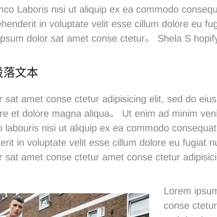
co Laboris nisi ut aliquip ex ea commodo conseq
ehenderit in voluptate velit esse cillum dolore eu fug
ipsum dolor sat amet conse ctetur。
Shela
S
hopi
段落文本
 sat amet conse ctetur adipisicing elit, sed do ei
oure et dolore magna aliqua。 Ut enim ad minim ven
o labouris nisi ut aliquip ex ea commodo consequat.
rit in voluptate velit esse cillum dolore eu fugiat 
r sat
amet conse ctetur
amet conse ctetur adipisic
Lorem ipsum
conse ctetur 