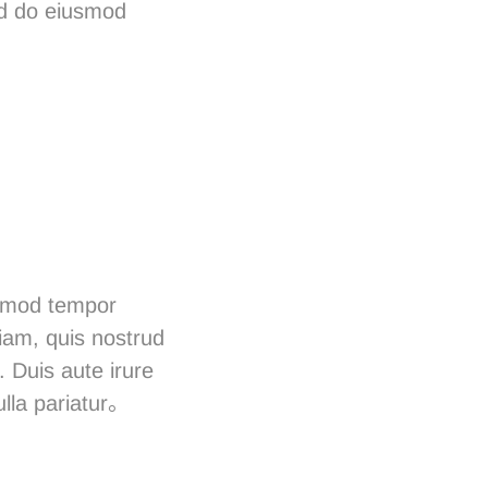
ed do eiusmod
usmod tempor
iam, quis nostrud
 Duis aute irure
nulla pariatur。