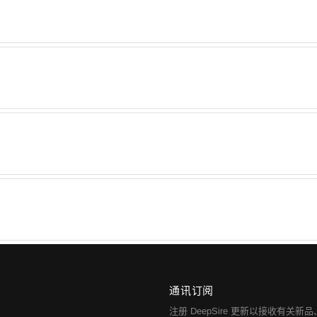
如果未能实现，请告知我们，我们将尽力与您协商解决。
一封包含更多信息的电子邮件。配送时间因您所在的地区
选制造合作伙伴，以确保我们的产品质量高且物有所值。
买前始终会知道运费。
通讯订阅
注册 DeepSire 更新以接收有关