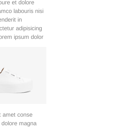
oure et dolore
mco labouris nisi
nderit in
ctetur
adipisicing
orem ipsum dolor
at amet conse
et dolore magna