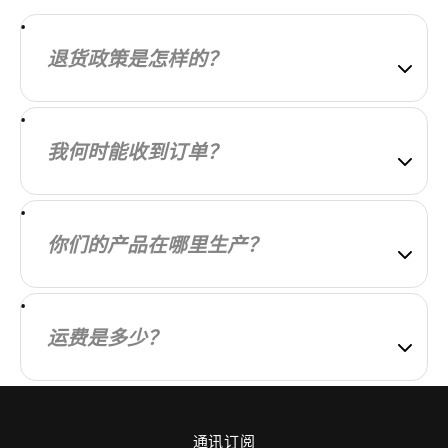
退货政策是怎样的？
我们的目标是让每位顾客都对所购商品完全满意。如
果未能实现，请告知我们，我们将尽力与您协商解
我何时能收到订单？
决。
我们会尽快处理您的订单。订单发货后，您将收到一
封包含更多信息的电子邮件。配送时间因您所在的地
你们的产品在哪里生产？
区而异。
我们的产品在本地和全球范围内制造。我们精心挑选
制造合作伙伴，以确保我们的产品质量高且物有所
运费是多少？
值。
运费根据您的所在地和订单中的商品计算。您在购买
前始终会知道运费。
通讯订阅