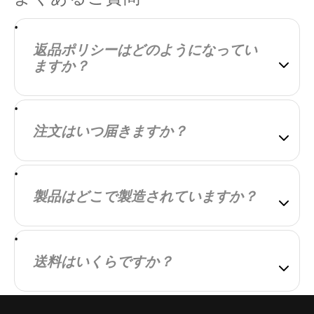
返品ポリシーはどのようになってい
ますか？
すべてのお客様にご購入品に完全にご満足いただ
くことが弊社の目標です。万が一ご満足いただけ
注文はいつ届きますか？
なかった場合は、その旨をお知らせください。お
客様にご満足いただけるよう、最善を尽くしま
ご注文の商品は、できるだけ早く発送できるよう
す。
迅速に対応いたします。発送が完了しましたら、
製品はどこで製造されていますか？
詳細を記載したメールをお送りします。配送にか
かる時間は、お客様の地域によって異なります。
当社の製品は、国内外で製造されています。高品
質で適正な価格の製品をお届けできるよう、製造
送料はいくらですか？
パートナーを慎重に選定しています。
配送料は、お客様の所在地およびご注文の商品に