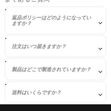
返品ポリシーはどのようになってい
ますか？
すべてのお客様にご購入品に完全にご満足いただ
くことが弊社の目標です。万が一ご満足いただけ
注文はいつ届きますか？
なかった場合は、その旨をお知らせください。お
客様にご満足いただけるよう、最善を尽くしま
ご注文の商品は、できるだけ早く発送できるよう
す。
迅速に対応いたします。発送が完了しましたら、
製品はどこで製造されていますか？
詳細を記載したメールをお送りします。配送にか
かる時間は、お客様の地域によって異なります。
当社の製品は、国内外で製造されています。高品
質で適正な価格の製品をお届けできるよう、製造
送料はいくらですか？
パートナーを慎重に選定しています。
配送料は、お客様の所在地およびご注文の商品に