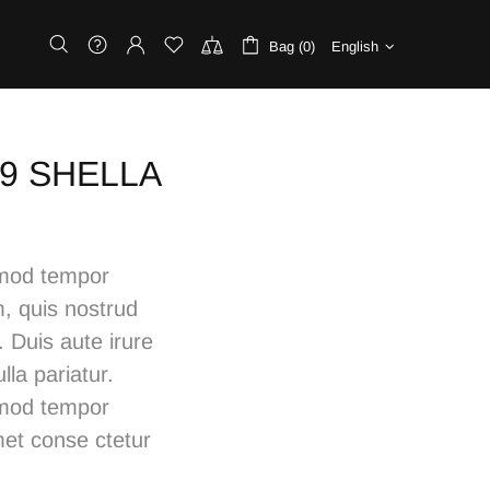
Bag (0)
English
019 SHELLA
usmod tempor
m, quis nostrud
 Duis aute irure
lla pariatur.
usmod tempor
met conse ctetur