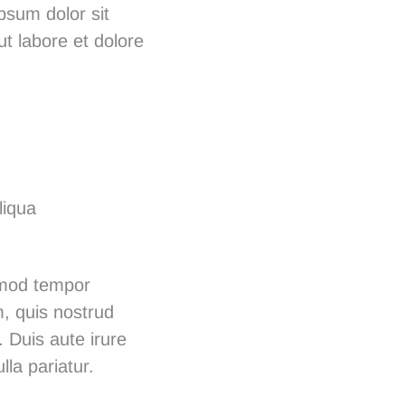
psum dolor sit
ut labore et dolore
liqua
usmod tempor
m, quis nostrud
 Duis aute irure
lla pariatur.