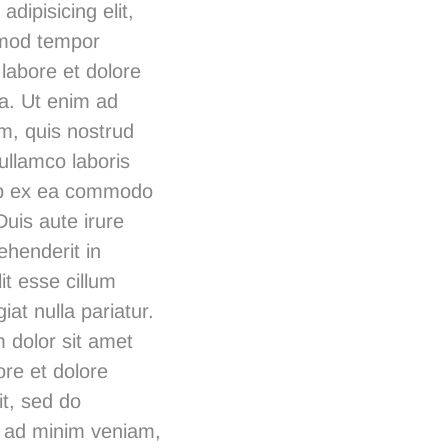
adipisicing elit,
mod tempor
 labore et dolore
a. Ut enim ad
m, quis nostrud
 ullamco laboris
uip ex ea commodo
uis aute irure
ehenderit in
it esse cillum
iat nulla pariatur.
 dolor sit amet
ore et dolore
it, sed do
m ad minim veniam,