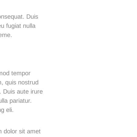
onsequat. Duis
u fugiat nulla
heme.
usmod tempor
m, quis nostrud
 Duis aute irure
lla pariatur.
g eli.
 dolor sit amet