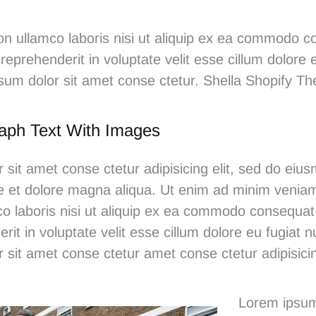
ion ullamco laboris nisi ut aliquip ex ea commodo c
 reprehenderit in voluptate velit esse cillum dolore e
psum dolor sit amet conse ctetur.
Shella
S
hopify T
aph Text With Images
 sit amet conse ctetur adipisicing elit, sed do ei
ore et dolore magna aliqua. Ut enim ad minim venia
co laboris nisi ut aliquip ex ea commodo consequat.
rit in voluptate velit esse cillum dolore eu fugiat nu
 sit
amet conse ctetur
amet conse ctetur adipisicin
Lorem ipsum