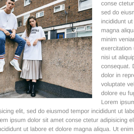
conse ctetur 
sed do eius
incididunt ut
magna aliqu
minim venia
exercitation
nisi ut aliq
consequat. D
dolor in repr
voluptate vel
dolore eu fug
Lorem ipsum
sicing elit, sed do eiusmod tempor incididunt ut lab
m ipsum dolor sit amet conse ctetur adipisicing el
cididunt ut labore et dolore magna aliqua. Ut eni