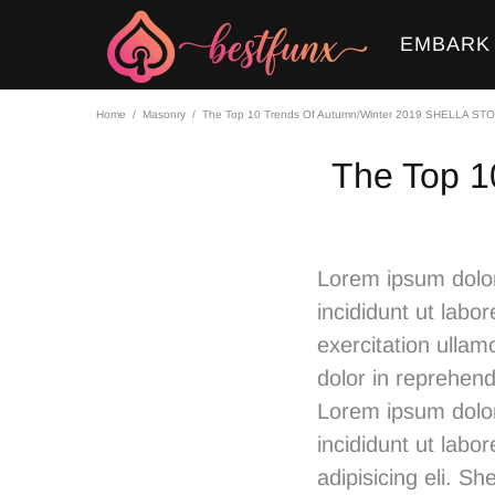
EMBARK
Home
Masonry
The Top 10 Trends Of Autumn/Winter 2019 SHELLA ST
The Top 1
Lorem ipsum dolor
incididunt ut lab
exercitation ullam
dolor in reprehende
Lorem ipsum dolor
incididunt ut labo
adipisicing eli. 