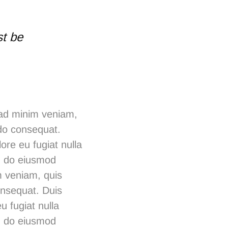
st be
 ad minim veniam,
odo consequat.
lore eu fugiat nulla
ed do eiusmod
m veniam, quis
onsequat. Duis
u fugiat nulla
ed do eiusmod