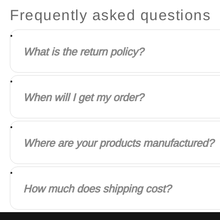
Frequently asked questions
What is the return policy?
Our goal is for every customer to be totally satisfie
When will I get my order?
We will work quickly to ship your order as soon as 
depending on your location.
Where are your products manufactured?
Our products are manufactured both locally and glo
value.
How much does shipping cost?
Shipping is calculated based on your location and 